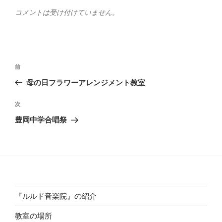
コメントは受け付けていません。
投
前
前
稿
の
母の日フラワーアレンジメント教室
ナ
投
ビ
稿
次
次
ゲ
の
豊岡中学合唱祭
投
ー
稿
シ
ョ
ン
『ルルド音楽院』の紹介
教室の場所