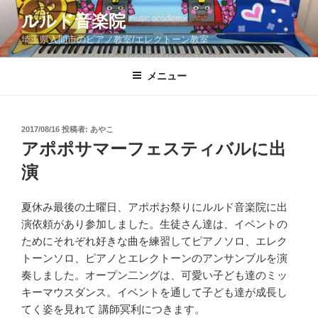
コ
ルルド音楽院
ン
埼玉県入間市のピアノ教室/エレクトーン教室
テ
ン
ツ
メニュー
へ
ス
キ
投
2017/08/16
投稿者:
あやこ
稿
ッ
アポポサマーフェスティバルに出
日:
プ
演
夏休み最後の土曜日、アポポお祭りにルルド音楽院に出
演依頼があり参加しました。生徒さん達は、イベントの
ためにそれぞれ好きな曲を練習してピアノソロ、エレク
トーンソロ、ピアノとエレクトーンのアンサンブルを演
奏しました。オープン二ングは、可愛い子ども達のミッ
キーマウスダンス。イベントを通して子ども達が成長し
てく姿を見れて 講師冥利につきます。