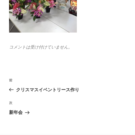
コメントは受け付けていません。
投
前
前
稿
の
クリスマスイベントリース作り
ナ
投
ビ
稿
次
次
ゲ
の
新年会
投
ー
稿
シ