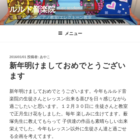
コ
ルルド音楽院
ン
埼玉県入間市のピアノ教室/エレクトーン教室
テ
ン
ツ
メニュー
へ
ス
キ
投
2016/01/01
投稿者:
あやこ
稿
ッ
新年明けましておめでとうござい
日:
プ
ます
新年明けましておめでとうございます。今年もルルド音
楽院の生徒さんとレッスン出来る喜びを日々感じながら
過ごしたいと思います。１２月３０日に 生徒さんと教室
で正月生け花をしました。毎年 楽しみに生けてます。薮
塚先生に教えてもらって 子供達の作品も素晴らしい出来
栄えでした。今年もレッスン以外に生徒さん達と過ごせ
る企画を考えてます。